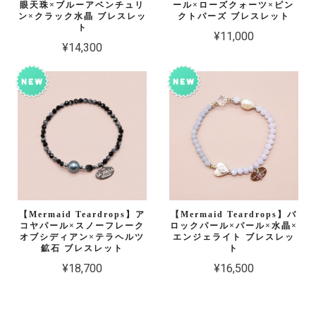
眼天珠×ブルーアベンチュリ
ール×ローズクォーツ×ピン
ン×クラック水晶 ブレスレッ
クトパーズ ブレスレット
ト
¥11,000
¥14,300
【Mermaid Teardrops】ア
【Mermaid Teardrops】バ
コヤパール×スノーフレーク
ロックパール×パール×水晶×
オブシディアン×テラヘルツ
エンジェライト ブレスレッ
鉱石 ブレスレット
ト
¥18,700
¥16,500