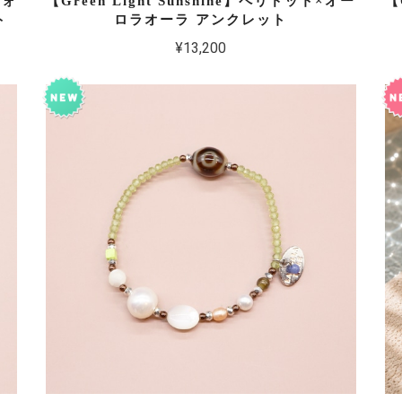
クォ
【Green Light Sunshine】ペリドット×オー
【
ト
ロラオーラ アンクレット
¥13,200