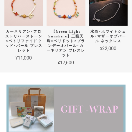
カーネリアン×フロ
【Green Light
水晶×ホワイトシェ
ストリバーストーン
Sunshine】三眼天
ル×マザーオブパー
×ペトリファイドウ
珠×ペリドット×ブラ
ル ネックレス
ッド×パール ブレス
ンデーオパール×カ
¥22,000
レット
ーネリアン ブレスレ
ット
¥11,000
¥17,600