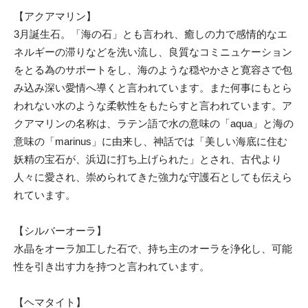
【アクアマリン】
3月誕生石。「海の石」とも言われ、癒しの力で感情的なエ
ネルギーの滞りなどを洗い流し、良質なコミニュケーション
をとる為のサポートをし、海のような穏やかさと寛容さで包
み込み深い愛情へ導くと言われています。また何事にもとら
われない水のような柔軟性をもたらすと言われています。ア
クアマリンの名称は、ラテン語で水の意味の「aqua」と海の
意味の「marinus」に由来し、神話では「美しい海底に住む
妖精の宝石が、浜辺に打ち上げられた」とされ、古代より
人々に愛され、崇められてきた強力な守護石としても伝えら
れています。
【シルバーオーラ】
水晶をオーラ加工した石で、持ち主のオーラを浄化し、可能
性を引き出す力を持つと言われています。
【ヘマタイト】