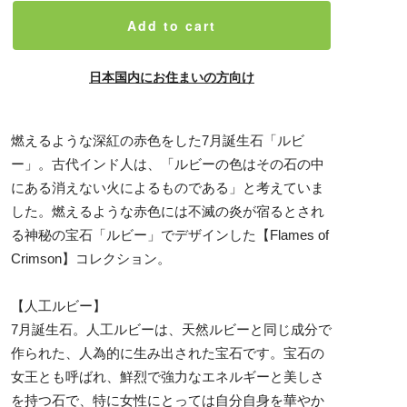
Add to cart
日本国内にお住まいの方向け
燃えるような深紅の赤色をした7月誕生石「ルビ
ー」。古代インド人は、「ルビーの色はその石の中
にある消えない火によるものである」と考えていま
した。燃えるような赤色には不滅の炎が宿るとされ
る神秘の宝石「ルビー」でデザインした【Flames of
Crimson】コレクション。
【人工ルビー】
7月誕生石。人工ルビーは、天然ルビーと同じ成分で
作られた、人為的に生み出された宝石です。宝石の
女王とも呼ばれ、鮮烈で強力なエネルギーと美しさ
を持つ石で、特に女性にとっては自分自身を華やか