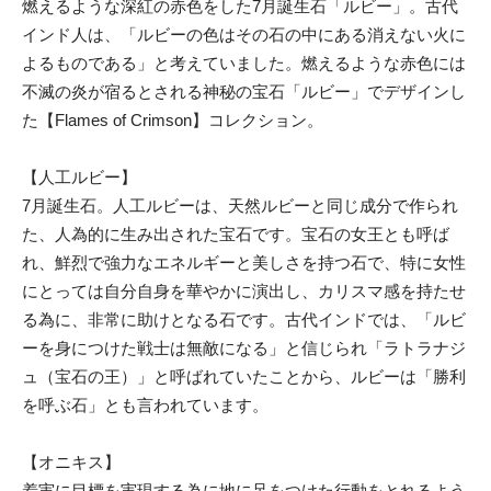
燃えるような深紅の赤色をした7月誕生石「ルビー」。古代
インド人は、「ルビーの色はその石の中にある消えない火に
よるものである」と考えていました。燃えるような赤色には
不滅の炎が宿るとされる神秘の宝石「ルビー」でデザインし
た【Flames of Crimson】コレクション。
【人工ルビー】
7月誕生石。人工ルビーは、天然ルビーと同じ成分で作られ
た、人為的に生み出された宝石です。宝石の女王とも呼ば
れ、鮮烈で強力なエネルギーと美しさを持つ石で、特に女性
にとっては自分自身を華やかに演出し、カリスマ感を持たせ
る為に、非常に助けとなる石です。古代インドでは、「ルビ
ーを身につけた戦士は無敵になる」と信じられ「ラトラナジ
ュ（宝石の王）」と呼ばれていたことから、ルビーは「勝利
を呼ぶ石」とも言われています。
【オニキス】
着実に目標を実現する為に地に足をつけた行動をとれるよう