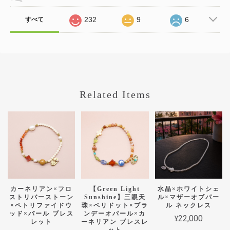
232
9
6
すべて
Related Items
カーネリアン×フロ
【Green Light
水晶×ホワイトシェ
ストリバーストーン
Sunshine】三眼天
ル×マザーオブパー
×ペトリファイドウ
珠×ペリドット×ブラ
ル ネックレス
ッド×パール ブレス
ンデーオパール×カ
¥22,000
レット
ーネリアン ブレスレ