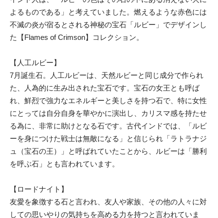
よるものである」と考えていました。燃えるような赤色には
不滅の炎が宿るとされる神秘の宝石「ルビー」でデザインし
た【Flames of Crimson】コレクション。
【人工ルビー】
7月誕生石。人工ルビーは、天然ルビーと同じ成分で作られ
た、人為的に生み出された宝石です。宝石の女王とも呼ば
れ、鮮烈で強力なエネルギーと美しさを持つ石で、特に女性
にとっては自分自身を華やかに演出し、カリスマ感を持たせ
る為に、非常に助けとなる石です。古代インドでは、「ルビ
ーを身につけた戦士は無敵になる」と信じられ「ラトラナジ
ュ（宝石の王）」と呼ばれていたことから、ルビーは「勝利
を呼ぶ石」とも言われています。
【ロードナイト】
友愛を象徴する石と言われ、友人や家族、その他の人々に対
しての思いやりの気持ちを高める力を持つと言われていま