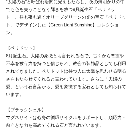
”太陽の石”と呼ばれ暗闇に光をもたらし、夜の薄明かりの中
でも色を失うことなく輝きを放つ8月誕生石「ペリドッ
ト」。昼も夜も輝くオリーブグリーンの光の宝石「ペリドッ
ト」でデザインした【Green Light Sunshine】コレクショ
ン。
【ペリドット】
8月誕生石。太陽の象徴とも言われる石で、古くから悪霊や
不幸を祓う力を持つと信じられ、教会の装飾品としても利用
されてきました。ペリドットは持つ人に太陽を思わせる明る
さをもたらせてくれると言われています。さらに「夫婦の
愛」という石言葉から、愛を象徴する宝石としても知られて
います。
【ブラックシェル】
マグネサイトは心身の循環サイクルをサポートし、順応力・
前向きな力を高めてくれる石と言われています。