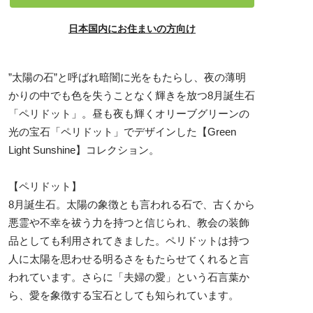
日本国内にお住まいの方向け
”太陽の石”と呼ばれ暗闇に光をもたらし、夜の薄明
かりの中でも色を失うことなく輝きを放つ8月誕生石
「ペリドット」。昼も夜も輝くオリーブグリーンの
光の宝石「ペリドット」でデザインした【Green
Light Sunshine】コレクション。
【ペリドット】
8月誕生石。太陽の象徴とも言われる石で、古くから
悪霊や不幸を祓う力を持つと信じられ、教会の装飾
品としても利用されてきました。ペリドットは持つ
人に太陽を思わせる明るさをもたらせてくれると言
われています。さらに「夫婦の愛」という石言葉か
ら、愛を象徴する宝石としても知られています。