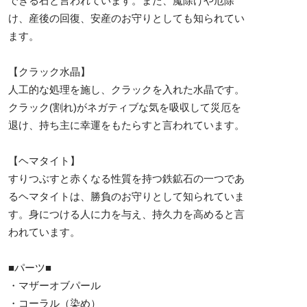
できる石と言われています。また、魔除けや厄除
け、産後の回復、安産のお守りとしても知られてい
ます。
【クラック水晶】
人工的な処理を施し、クラックを入れた水晶です。
クラック(割れ)がネガティブな気を吸収して災厄を
退け、持ち主に幸運をもたらすと言われています。
【ヘマタイト】
すりつぶすと赤くなる性質を持つ鉄鉱石の一つであ
るヘマタイトは、勝負のお守りとして知られていま
す。身につける人に力を与え、持久力を高めると言
われています。
■パーツ■
・マザーオブパール
・コーラル（染め）