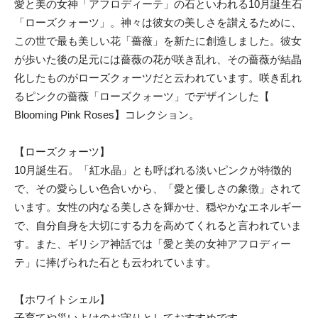
愛と美の女神「アフロディーテ」の石といわれる10月誕生石
「ローズクォーツ」。神々は彼女の美しさを讃えるために、
この世で最も美しい花「薔薇」を新たに創造しました。彼女
が歩いた後の足元には薔薇の花が咲き乱れ、その薔薇が結晶
化したものがローズクォーツだと云われています。咲き乱れ
るピンクの薔薇「ローズクォーツ」でデザインした【
Blooming Pink Roses】コレクション。
【ローズクォーツ】
10月誕生石。「紅水晶」とも呼ばれる淡いピンクが特徴的
で、その愛らしい色合いから、「愛と優しさの象徴」されて
います。女性の内なる美しさを輝かせ、穏やかなエネルギー
で、自分自身を大切にする力を高めてくれると言われていま
す。また、ギリシア神話では「愛と美の女神アフロディー
テ」に捧げられた石とも云われています。
【ホワイトシェル】
子育てや災いよけのお守りとしておすすめです。