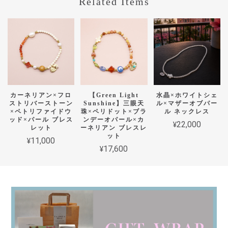
Related Items
カーネリアン×フロ
【Green Light
水晶×ホワイトシェ
ストリバーストーン
Sunshine】三眼天
ル×マザーオブパー
×ペトリファイドウ
珠×ペリドット×ブラ
ル ネックレス
ッド×パール ブレス
ンデーオパール×カ
¥22,000
レット
ーネリアン ブレスレ
ット
¥11,000
¥17,600