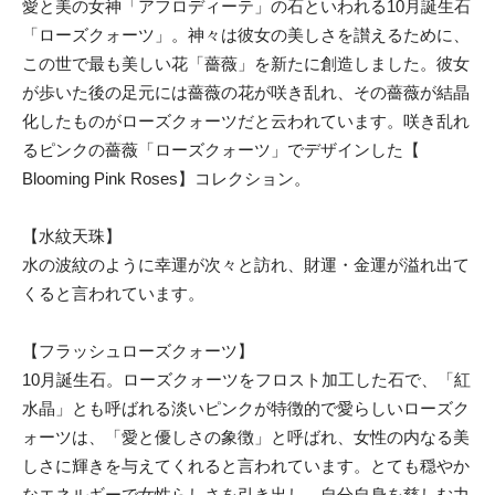
愛と美の女神「アフロディーテ」の石といわれる10月誕生石
「ローズクォーツ」。神々は彼女の美しさを讃えるために、
この世で最も美しい花「薔薇」を新たに創造しました。彼女
が歩いた後の足元には薔薇の花が咲き乱れ、その薔薇が結晶
化したものがローズクォーツだと云われています。咲き乱れ
るピンクの薔薇「ローズクォーツ」でデザインした【
Blooming Pink Roses】コレクション。
【水紋天珠】
水の波紋のように幸運が次々と訪れ、財運・金運が溢れ出て
くると言われています。
【フラッシュローズクォーツ】
10月誕生石。ローズクォーツをフロスト加工した石で、「紅
水晶」とも呼ばれる淡いピンクが特徴的で愛らしいローズク
ォーツは、「愛と優しさの象徴」と呼ばれ、女性の内なる美
しさに輝きを与えてくれると言われています。とても穏やか
なエネルギーで女性らしさを引き出し、自分自身を慈しむ力