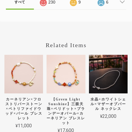
230
9
6
すべて
Related Items
カーネリアン×フロ
【Green Light
水晶×ホワイトシェ
ストリバーストーン
Sunshine】三眼天
ル×マザーオブパー
×ペトリファイドウ
珠×ペリドット×ブラ
ル ネックレス
ッド×パール ブレス
ンデーオパール×カ
¥22,000
レット
ーネリアン ブレスレ
ット
¥11,000
¥17,600