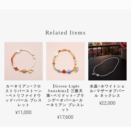
Related Items
カーネリアン×フロ
【Green Light
水晶×ホワイトシェ
ストリバーストーン
Sunshine】三眼天
ル×マザーオブパー
×ペトリファイドウ
珠×ペリドット×ブラ
ル ネックレス
ッド×パール ブレス
ンデーオパール×カ
¥22,000
レット
ーネリアン ブレスレ
ット
¥11,000
¥17,600