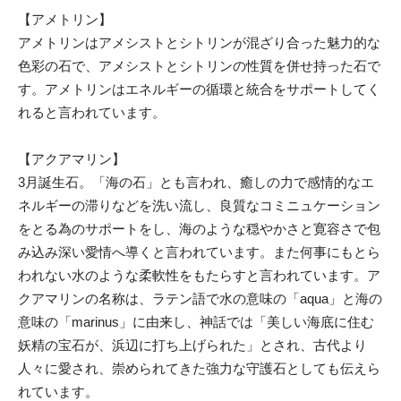
【アメトリン】
アメトリンはアメシストとシトリンが混ざり合った魅力的な
色彩の石で、アメシストとシトリンの性質を併せ持った石で
す。アメトリンはエネルギーの循環と統合をサポートしてく
れると言われています。
【アクアマリン】
3月誕生石。「海の石」とも言われ、癒しの力で感情的なエ
ネルギーの滞りなどを洗い流し、良質なコミニュケーション
をとる為のサポートをし、海のような穏やかさと寛容さで包
み込み深い愛情へ導くと言われています。また何事にもとら
われない水のような柔軟性をもたらすと言われています。ア
クアマリンの名称は、ラテン語で水の意味の「aqua」と海の
意味の「marinus」に由来し、神話では「美しい海底に住む
妖精の宝石が、浜辺に打ち上げられた」とされ、古代より
人々に愛され、崇められてきた強力な守護石としても伝えら
れています。