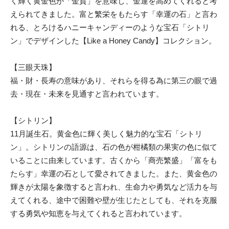
く輝く黄金色が「金貨」を意味し、金運を高めてくれると考
えられてきました。富と繁栄をもたらす「幸運の石」と言わ
れる、とろけるハニーキャンディーのような宝石「シトリ
ン」でデザインした【Like a Honey Candy】コレクション。
【三眼天珠】
福・財・長寿の意味があり、それらを得る為に第三の眼で過
去・現在・未来を見通すと言われています。
【シトリン】
11月誕生石。黄金色に輝く美しく魅力的な宝石「シトリ
ン」。シトリンの語源は、石の色が柑橘類の果実の色に似て
いることに由来しています。古くから「商売繁盛」「富をも
たらす」幸運の石として愛されてきました。また、黄金色の
輝きが太陽を象徴すると言われ、生命力や勇気など活力を与
えてくれる、途中で困難や壁が生じたとしても、それを克服
する勇気や知恵を与えてくれると言われています。