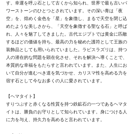
す。幸運を呼ぶ石として古くから知られ、世界で最も古いパ
ワーストーンのひとつとされています。その深い青は「夜
空」を、煌めく金色を「星」を象徴し、まるで天空を閉じ込
めたような美しさから、「天空を象徴する聖なる石」と呼ば
れ、人々を魅了してきました。古代エジプトでは黄金に匹敵
するほどの価値を持ち、最高の力を秘めた護符として王族の
装飾品としても用いられていました。ラピスラズリは、持つ
人の潜在的な問題を顕在化させ、それを解決へ導くことで、
本質的な幸福をもたらすと言われています。また、人生にお
いて自分が進むべき道を気づかせ、カリスマ性を高める力を
宿す石として今なお多くの人に愛されています。
【ヘマタイト】
すりつぶすと赤くなる性質を持つ鉄鉱石の一つであるヘマタ
イトは、勝負のお守りとして知られています。身につける人
に力を与え、持久力を高めると言われています。