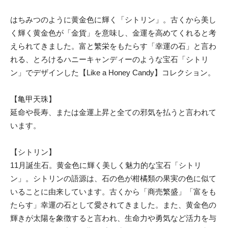
はちみつのように黄金色に輝く「シトリン」。古くから美し
く輝く黄金色が「金貨」を意味し、金運を高めてくれると考
えられてきました。富と繁栄をもたらす「幸運の石」と言わ
れる、とろけるハニーキャンディーのような宝石「シトリ
ン」でデザインした【Like a Honey Candy】コレクション。
【亀甲天珠】
延命や長寿、または金運上昇と全ての邪気を払うと言われて
います。
【シトリン】
11月誕生石。黄金色に輝く美しく魅力的な宝石「シトリ
ン」。シトリンの語源は、石の色が柑橘類の果実の色に似て
いることに由来しています。古くから「商売繁盛」「富をも
たらす」幸運の石として愛されてきました。また、黄金色の
輝きが太陽を象徴すると言われ、生命力や勇気など活力を与