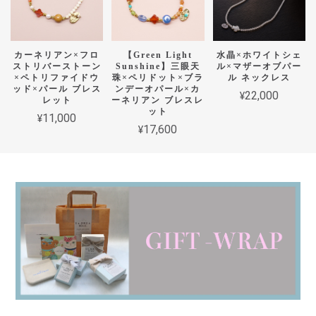
カーネリアン×フロ
【Green Light
水晶×ホワイトシェ
ストリバーストーン
Sunshine】三眼天
ル×マザーオブパー
×ペトリファイドウ
珠×ペリドット×ブラ
ル ネックレス
ッド×パール ブレス
ンデーオパール×カ
¥22,000
レット
ーネリアン ブレスレ
ット
¥11,000
¥17,600