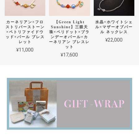
カーネリアン×フロ
【Green Light
水晶×ホワイトシェ
ストリバーストーン
Sunshine】三眼天
ル×マザーオブパー
×ペトリファイドウ
珠×ペリドット×ブラ
ル ネックレス
ッド×パール ブレス
ンデーオパール×カ
¥22,000
レット
ーネリアン ブレスレ
ット
¥11,000
¥17,600