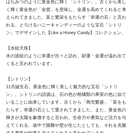
はちみつのように黄金色に輝く「シトリン」。古くから美し
く輝く黄金色が「金貨」を意味し、金運を高めてくれると考
えられてきました。富と繁栄をもたらす「幸運の石」と言わ
れる、とろけるハニーキャンディーのような宝石「シトリ
ン」でデザインした【Like a Honey Candy】コレクション。
【水紋天珠】
水の波紋のように幸運が次々と訪れ、財運・金運が溢れ出て
くると言われています。
【シトリン】
11月誕生石。黄金色に輝く美しく魅力的な宝石「シトリ
ン」。シトリンの語源は、石の色が柑橘類の果実の色に似て
いることに由来しています。古くから「商売繁盛」「富をも
たらす」幸運の石として愛されてきました。また、黄金色の
輝きが太陽を象徴すると言われ、生命力や勇気など活力を与
えてくれる、途中で困難や壁が生じたとしても、それを克服
する勇気や知恵を与えてくれると言われています。