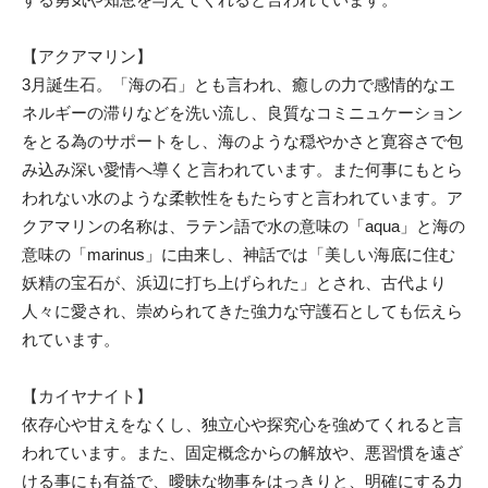
【アクアマリン】
3月誕生石。「海の石」とも言われ、癒しの力で感情的なエ
ネルギーの滞りなどを洗い流し、良質なコミニュケーション
をとる為のサポートをし、海のような穏やかさと寛容さで包
み込み深い愛情へ導くと言われています。また何事にもとら
われない水のような柔軟性をもたらすと言われています。ア
クアマリンの名称は、ラテン語で水の意味の「aqua」と海の
意味の「marinus」に由来し、神話では「美しい海底に住む
妖精の宝石が、浜辺に打ち上げられた」とされ、古代より
人々に愛され、崇められてきた強力な守護石としても伝えら
れています。
【カイヤナイト】
依存心や甘えをなくし、独立心や探究心を強めてくれると言
われています。また、固定概念からの解放や、悪習慣を遠ざ
ける事にも有益で、曖昧な物事をはっきりと、明確にする力