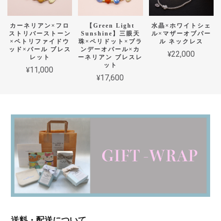
カーネリアン×フロ
【Green Light
水晶×ホワイトシェ
ストリバーストーン
Sunshine】三眼天
ル×マザーオブパー
×ペトリファイドウ
珠×ペリドット×ブラ
ル ネックレス
ッド×パール ブレス
ンデーオパール×カ
¥22,000
レット
ーネリアン ブレスレ
ット
¥11,000
¥17,600
送料・配送について