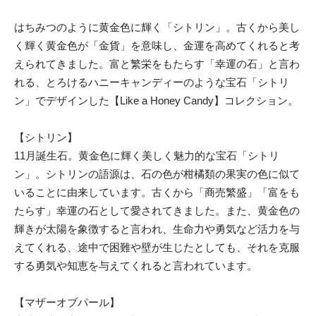
はちみつのように黄金色に輝く「シトリン」。古くから美し
く輝く黄金色が「金貨」を意味し、金運を高めてくれると考
えられてきました。富と繁栄をもたらす「幸運の石」と言わ
れる、とろけるハニーキャンディーのような宝石「シトリ
ン」でデザインした【Like a Honey Candy】コレクション。
【シトリン】
11月誕生石。黄金色に輝く美しく魅力的な宝石「シトリ
ン」。シトリンの語源は、石の色が柑橘類の果実の色に似て
いることに由来しています。古くから「商売繁盛」「富をも
たらす」幸運の石として愛されてきました。また、黄金色の
輝きが太陽を象徴すると言われ、生命力や勇気など活力を与
えてくれる、途中で困難や壁が生じたとしても、それを克服
する勇気や知恵を与えてくれると言われています。
【マザーオブパール】