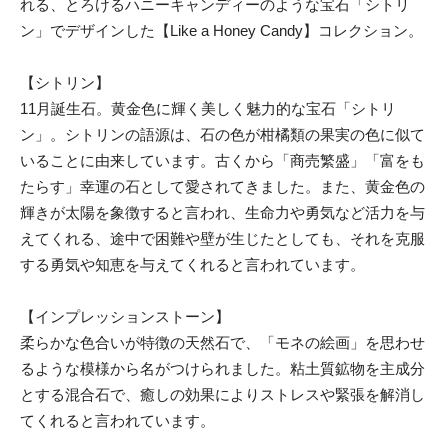
れる、とろけるハニーキャンディーのような宝石「シトリ
ン」でデザインした【Like a Honey Candy】コレクション。
【シトリン】
11月誕生石。黄金色に輝く美しく魅力的な宝石「シトリ
ン」。シトリンの語源は、石の色が柑橘類の果実の色に似て
いることに由来しています。古くから「商売繁盛」「富をも
たらす」幸運の石として愛されてきました。また、黄金色の
輝きが太陽を象徴すると言われ、生命力や勇気など活力を与
えてくれる、途中で困難や壁が生じたとしても、それを克服
する勇気や知恵を与えてくれると言われています。
【インプレッションストーン】
柔らかな色合いが特徴の天然石で、「モネの絵画」を思わせ
るような模様から名がつけられました。粘土質鉱物を主成分
とする混合石で、癒しの効果によりストレスや緊張を解消し
てくれると言われています。