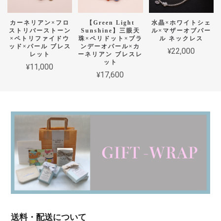
カーネリアン×フロ
【Green Light
水晶×ホワイトシェ
ストリバーストーン
Sunshine】三眼天
ル×マザーオブパー
×ペトリファイドウ
珠×ペリドット×ブラ
ル ネックレス
ッド×パール ブレス
ンデーオパール×カ
¥22,000
レット
ーネリアン ブレスレ
ット
¥11,000
¥17,600
送料・配送について