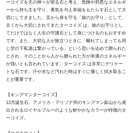
ーコイズを天の神々が宿る石と考え、危険や邪悪なエネルギ
ーから持ち主を守り、勇気を与え幸福をもたらす石として大
切にしてきました。災から身を守る「旅のお守り」として、
古くから大切にされてきたターコイズ は、旅のお守りとし
てだけではなく人生の守護石として身につけるのもおすすめ
です。また、大切な人が旅立つときに「離れてしまっても同
じ空の下私達は繋がっている」という思いを込めて贈られた
とされ、そのことから人から贈られた方が幸運のエネルギー
が強いとも言われています。ターコイズ は非常にデリケー
トな石です。汗や水など汚れた時はすぐに優しく拭き取るこ
とが重要です。
【キングマンターコイズ】
12月誕生石。アメリカ・アリゾナ州のキングマン鉱山から産
出されるロイヤルブルーのような鮮やかなカラーが特徴のタ
ーコイズ。