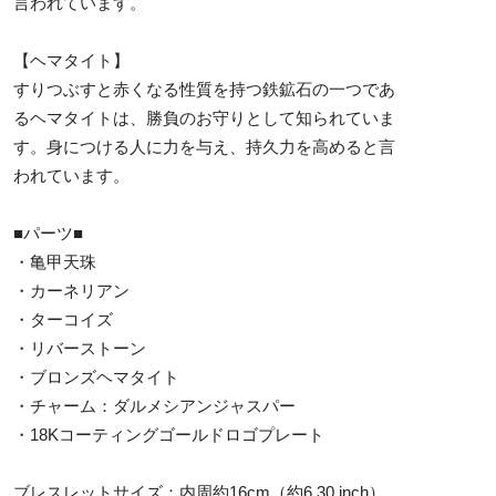
言われています。
【ヘマタイト】
すりつぶすと赤くなる性質を持つ鉄鉱石の一つであ
るヘマタイトは、勝負のお守りとして知られていま
す。身につける人に力を与え、持久力を高めると言
われています。
■パーツ■
・亀甲天珠
・カーネリアン
・ターコイズ
・リバーストーン
・ブロンズヘマタイト
・チャーム：ダルメシアンジャスパー
・18Kコーティングゴールドロゴプレート
ブレスレットサイズ：内周約16cm（約6.30 inch）