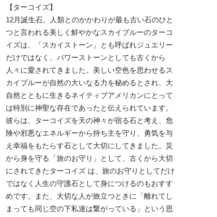
【ターコイズ】
12月誕生石。人類とのかかわりが最も古い石のひと
つと言われる美しく鮮やかなスカイブルーのターコ
イズは、「スカイストーン」とも呼ばれジュエリー
だけではなく、パワーストーンとしても古くから
人々に愛されてきました。美しい空色を思わせるス
カイブルーが自然の大いなる力を秘めるとされ、大
自然とともに生きるネイティブアメリカンにとって
は特別に神聖な存在であったと伝えられています。
彼らは、ターコイズを天の神々が宿る石と考え、危
険や邪悪なエネルギーから持ち主を守り、勇気を与
え幸福をもたらす石として大切にしてきました。災
から身を守る「旅のお守り」として、古くから大切
にされてきたターコイズ は、旅のお守りとしてだけ
ではなく人生の守護石として身につけるのもおすす
めです。また、大切な人が旅立つときに「離れてし
まっても同じ空の下私達は繋がっている」という思