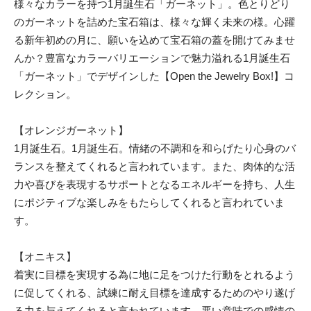
様々なカラーを持つ1月誕生石「ガーネット」。色とりどり
のガーネットを詰めた宝石箱は、様々な輝く未来の様。心躍
る新年初めの月に、願いを込めて宝石箱の蓋を開けてみませ
んか？豊富なカラーバリエーションで魅力溢れる1月誕生石
「ガーネット」でデザインした【Open the Jewelry Box!】コ
レクション。
【オレンジガーネット】
1月誕生石。1月誕生石。情緒の不調和を和らげたり心身のバ
ランスを整えてくれると言われています。また、肉体的な活
力や喜びを表現するサポートとなるエネルギーを持ち、人生
にポジティブな楽しみをもたらしてくれると言われていま
す。
【オニキス】
着実に目標を実現する為に地に足をつけた行動をとれるよう
に促してくれる、試練に耐え目標を達成するためのやり遂げ
る力を与えてくれると言われています。悪い意味での感情の