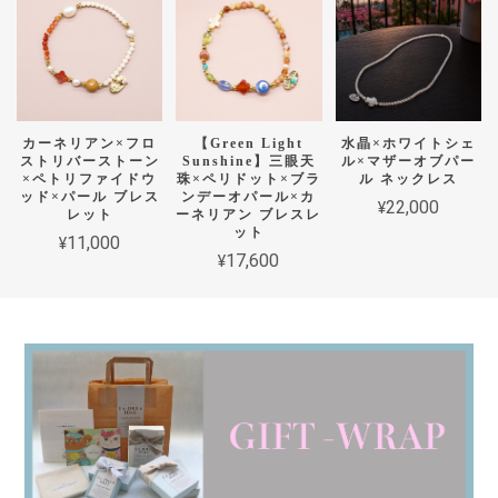
カーネリアン×フロ
【Green Light
水晶×ホワイトシェ
ストリバーストーン
Sunshine】三眼天
ル×マザーオブパー
×ペトリファイドウ
珠×ペリドット×ブラ
ル ネックレス
ッド×パール ブレス
ンデーオパール×カ
¥22,000
レット
ーネリアン ブレスレ
ット
¥11,000
¥17,600