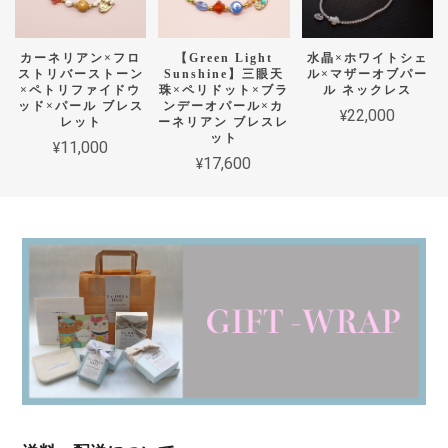
カーネリアン×フロ
【Green Light
水晶×ホワイトシェ
ストリバーストーン
Sunshine】三眼天
ル×マザーオブパー
×ペトリファイドウ
珠×ペリドット×ブラ
ル ネックレス
ッド×パール ブレス
ンデーオパール×カ
¥22,000
レット
ーネリアン ブレスレ
ット
¥11,000
¥17,600