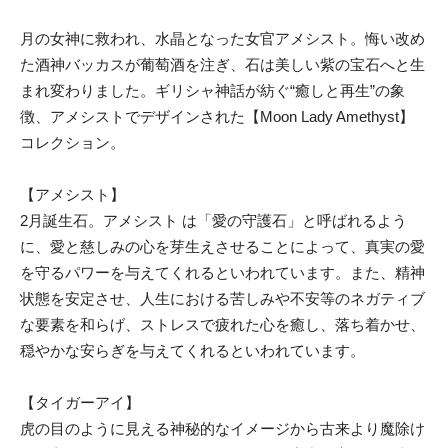
月の女神に救われ、水晶となった女官アメシスト。悔い改め
た酒神バッカスが葡萄酒を注ぎ、石は美しい紫の宝石へと生
まれ変わりました。ギリシャ神話が紡ぐ“癒しと再生”の象
徴、アメシストでデザインされた【Moon Lady Amethyst】
コレクション。
【アメシスト】
2月誕生石。アメシスト は「愛の守護石」と呼ばれるよう
に、愛と慈しみの心を芽生えさせることによって、真実の愛
を守るパワーを与えてくれるといわれています。また、精神
状態を安定させ、人生における苦しみや不安等のネガティブ
な要素を和らげ、ストレスで疲れた心を癒し、落ち着かせ、
穏やかな安らぎを与えてくれるといわれています。
【タイガーアイ】
虎の目のように見える神秘的なイメージから古来より魔除け