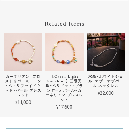
Related Items
カーネリアン×フロ
【Green Light
水晶×ホワイトシェ
ストリバーストーン
Sunshine】三眼天
ル×マザーオブパー
×ペトリファイドウ
珠×ペリドット×ブラ
ル ネックレス
ッド×パール ブレス
ンデーオパール×カ
¥22,000
レット
ーネリアン ブレスレ
ット
¥11,000
¥17,600