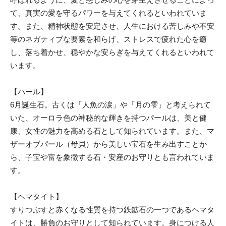
て、真実の愛を守るパワーを与えてくれるといわれていま
す。また、精神状態を安定させ、人生における苦しみや不安
等のネガティブな要素を和らげ、ストレスで疲れた心を癒
し、落ち着かせ、穏やかな安らぎを与えてくれるといわれて
います。
【パール】
6月誕生石。古くは「人魚の涙」や「月の雫」と考えられて
いた、オーロラ色の神秘的な輝きを持つパールは、美と健
康、女性の魅力を高める石として知られています。また、マ
ザーオブパール（母貝）から美しい宝石を生み出すことか
ら、子宝や富を象徴する石・安産のお守りとも言われていま
す。
【ヘマタイト】
すりつぶすと赤くなる性質を持つ鉄鉱石の一つであるヘマタ
イトは、勝負のお守りとして知られています。身につける人