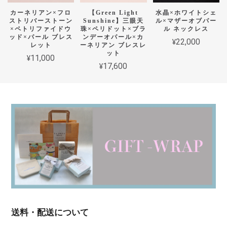
カーネリアン×フロ
【Green Light
水晶×ホワイトシェ
ストリバーストーン
Sunshine】三眼天
ル×マザーオブパー
×ペトリファイドウ
珠×ペリドット×ブラ
ル ネックレス
ッド×パール ブレス
ンデーオパール×カ
¥22,000
レット
ーネリアン ブレスレ
ット
¥11,000
¥17,600
送料・配送について