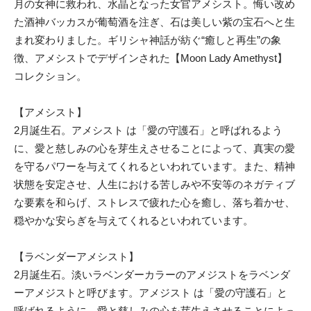
月の女神に救われ、水晶となった女官アメシスト。悔い改め
た酒神バッカスが葡萄酒を注ぎ、石は美しい紫の宝石へと生
まれ変わりました。ギリシャ神話が紡ぐ“癒しと再生”の象
徴、アメシストでデザインされた【Moon Lady Amethyst】
コレクション。
【アメシスト】
2月誕生石。アメシスト は「愛の守護石」と呼ばれるよう
に、愛と慈しみの心を芽生えさせることによって、真実の愛
を守るパワーを与えてくれるといわれています。また、精神
状態を安定させ、人生における苦しみや不安等のネガティブ
な要素を和らげ、ストレスで疲れた心を癒し、落ち着かせ、
穏やかな安らぎを与えてくれるといわれています。
【ラベンダーアメシスト】
2月誕生石。淡いラベンダーカラーのアメジストをラベンダ
ーアメジストと呼びます。アメジスト は「愛の守護石」と
呼ばれるように、愛と慈しみの心を芽生えさせることによっ