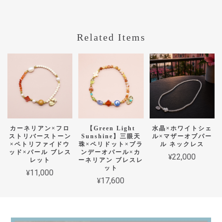
Related Items
カーネリアン×フロ
【Green Light
水晶×ホワイトシェ
ストリバーストーン
Sunshine】三眼天
ル×マザーオブパー
×ペトリファイドウ
珠×ペリドット×ブラ
ル ネックレス
ッド×パール ブレス
ンデーオパール×カ
¥22,000
レット
ーネリアン ブレスレ
ット
¥11,000
¥17,600