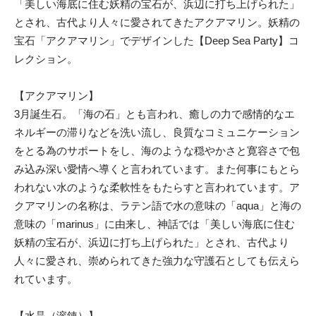
「美しい海底に住む妖精の宝石が、浜辺に打ち上げられた」
とされ、古代より人々に愛されてきたアクアマリン。妖精の
宝石「アクアマリン」でデザインした【Deep Sea Party】コ
レクション。
【アクアマリン】
3月誕生石。「海の石」とも言われ、癒しの力で感情的なエ
ネルギーの滞りなどを洗い流し、良質なコミュニケーション
をとる為のサポートをし、海のような穏やかさと寛容さで包
み込み深い愛情へ導くと言われています。また何事にもとら
われない水のような柔軟性をもたらすと言われています。ア
クアマリンの名称は、ラテン語で水の意味の「aqua」と海の
意味の「marinus」に由来し、神話では「美しい海底に住む
妖精の宝石が、浜辺に打ち上げられた」とされ、古代より
人々に愛され、崇められてきた強力な守護石としても伝えら
れています。
【水晶（溶錬）】