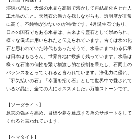
溶錬水晶は、天然の水晶を高温で溶かして再結晶化させた人
工水晶のこと。天然石の魅力を残しながらも、透明度が非常
に高く、不純物が少ないのが特徴です。4月誕生石であり、
日本の国石でもある水晶は、古来より霊石として崇められ、
様々な儀式に用いられたと伝えられています。古くは氷の化
石と思われていた時代もあったそうで、水晶にまつわる伝承
は日本はもちろん、世界各地に数多く残っています。水晶は
様々な石達の個性を繋ぐ橋渡し的な役割を果たし、石同士の
バランスをとってくれると言われています。浄化力に優れ、
「邪気払いの石」「幸運を招く石」として世界中で愛されて
いる水晶は、全ての人にオススメしたい万能ストーンです。
【ソーダライト】
意志の強さを高め、目標や夢を達成する為のサポートをして
くれると言われています。
【ヘマタイト】