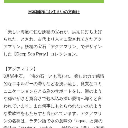
日本国内にお住まいの方向け
「美しい海底に住む妖精の宝石が、浜辺に打ち上げ
られた」とされ、古代より人々に愛されてきたアク
アマリン。妖精の宝石「アクアマリン」でデザイン
した【Deep Sea Party】コレクション。
【アクアマリン】
3月誕生石。「海の石」とも言われ、癒しの力で感情
的なエネルギーの滞りなどを洗い流し、良質なコミ
ュニケーションをとる為のサポートをし、海のよう
な穏やかさと寛容さで包み込み深い愛情へ導くと言
われています。また何事にもとらわれない水のよう
な柔軟性をもたらすと言われています。アクアマリ
ンの名称は、ラテン語で水の意味の「aqua」と海の