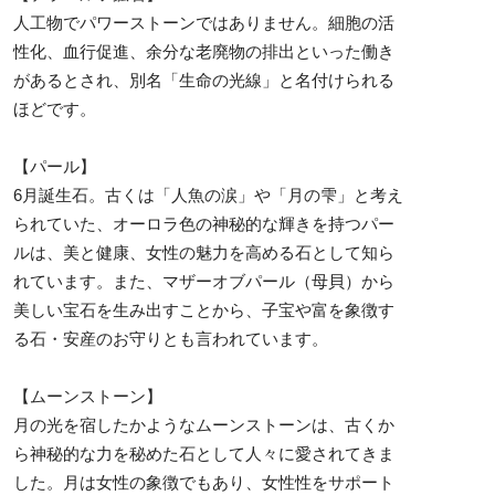
人工物でパワーストーンではありません。細胞の活
性化、血行促進、余分な老廃物の排出といった働き
があるとされ、別名「生命の光線」と名付けられる
ほどです。
【パール】
6月誕生石。古くは「人魚の涙」や「月の雫」と考え
られていた、オーロラ色の神秘的な輝きを持つパー
ルは、美と健康、女性の魅力を高める石として知ら
れています。また、マザーオブパール（母貝）から
美しい宝石を生み出すことから、子宝や富を象徴す
る石・安産のお守りとも言われています。
【ムーンストーン】
月の光を宿したかようなムーンストーンは、古くか
ら神秘的な力を秘めた石として人々に愛されてきま
した。月は女性の象徴でもあり、女性性をサポート