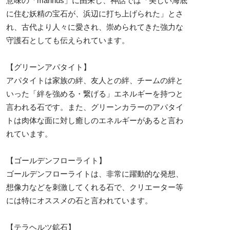
意味の「marinus」に由来し、神話では「美しい海底
に住む妖精の宝石が、浜辺に打ち上げられた」とさ
れ、古代より人々に愛され、崇められてきた強力な
守護石としても伝えられています。
【グリーンアパタイト】
アパタイトは家族の絆、友人との絆、チームの絆と
いった「絆を強める・繋げる」エネルギーを持つと
言われる石です。また、グリーンカラーのアパタイ
トは肉体な面に対し癒しのエネルギーがあると言わ
れています。
【ゴールデンフローライト】
ゴールデンフローライトは、非常に躍動的な発想、
想像力などを刺激してくれる石で、クリエーター等
には特にオススメの石と言われています。
【テラヘルツ鉱石】