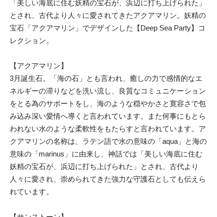
「美しい海底に住む妖精の宝石が、浜辺に打ち上げられた」
とされ、古代より人々に愛されてきたアクアマリン。妖精の
宝石「アクアマリン」でデザインした【Deep Sea Party】コ
レクション。
【アクアマリン】
3月誕生石。「海の石」とも言われ、癒しの力で感情的なエ
ネルギーの滞りなどを洗い流し、良質なコミュニケーション
をとる為のサポートをし、海のような穏やかさと寛容さで包
み込み深い愛情へ導くと言われています。また何事にもとら
われない水のような柔軟性をもたらすと言われています。ア
クアマリンの名称は、ラテン語で水の意味の「aqua」と海の
意味の「marinus」に由来し、神話では「美しい海底に住む
妖精の宝石が、浜辺に打ち上げられた」とされ、古代より
人々に愛され、崇められてきた強力な守護石としても伝えら
れています。
【サンストーン】