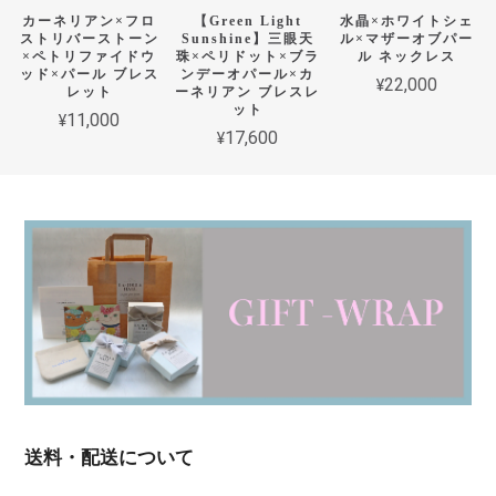
カーネリアン×フロ
【Green Light
水晶×ホワイトシェ
ストリバーストーン
Sunshine】三眼天
ル×マザーオブパー
×ペトリファイドウ
珠×ペリドット×ブラ
ル ネックレス
ッド×パール ブレス
ンデーオパール×カ
¥22,000
レット
ーネリアン ブレスレ
ット
¥11,000
¥17,600
送料・配送について