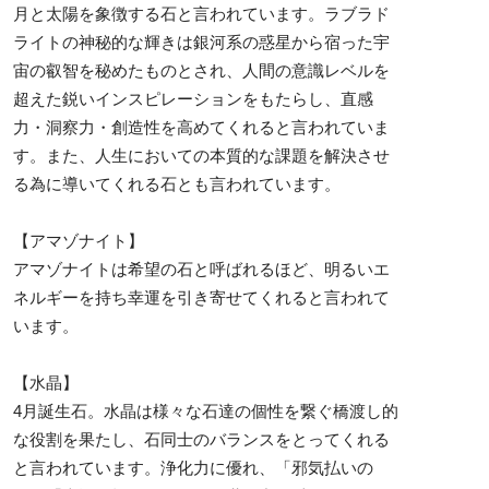
月と太陽を象徴する石と言われています。ラブラド
ライトの神秘的な輝きは銀河系の惑星から宿った宇
宙の叡智を秘めたものとされ、人間の意識レベルを
超えた鋭いインスピレーションをもたらし、直感
力・洞察力・創造性を高めてくれると言われていま
す。また、人生においての本質的な課題を解決させ
る為に導いてくれる石とも言われています。
【アマゾナイト】
アマゾナイトは希望の石と呼ばれるほど、明るいエ
ネルギーを持ち幸運を引き寄せてくれると言われて
います。
【水晶】
4月誕生石。水晶は様々な石達の個性を繋ぐ橋渡し的
な役割を果たし、石同士のバランスをとってくれる
と言われています。浄化力に優れ、「邪気払いの