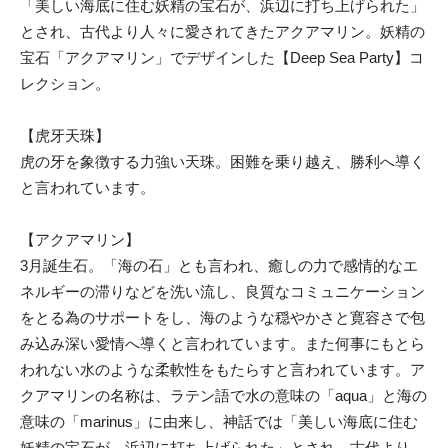
「美しい海底に住む妖精の宝石が、浜辺に打ち上げられた」
とされ、古代より人々に愛されてきたアクアマリン。妖精の
宝石「アクアマリン」でデザインした【Deep Sea Party】コ
レクション。
【虎牙天珠】
虎の牙を象徴する力強い天珠。困難を乗り越え、勝利へ導く
と言われています。
【アクアマリン】
3月誕生石。「海の石」とも言われ、癒しの力で感情的なエ
ネルギーの滞りなどを洗い流し、良質なコミュニケーション
をとる為のサポートをし、海のような穏やかさと寛容さで包
み込み深い愛情へ導くと言われています。また何事にもとら
われない水のような柔軟性をもたらすと言われています。ア
クアマリンの名称は、ラテン語で水の意味の「aqua」と海の
意味の「marinus」に由来し、神話では「美しい海底に住む
妖精の宝石が、浜辺に打ち上げられた」とされ、古代より