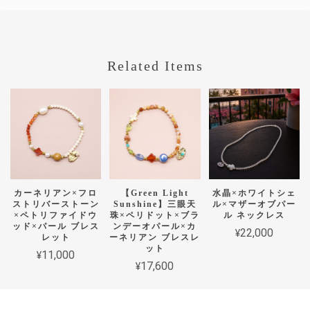
Related Items
カーネリアン×フロ
【Green Light
水晶×ホワイトシェ
ストリバーストーン
Sunshine】三眼天
ル×マザーオブパー
×ペトリファイドウ
珠×ペリドット×ブラ
ル ネックレス
ッド×パール ブレス
ンデーオパール×カ
¥22,000
レット
ーネリアン ブレスレ
ット
¥11,000
¥17,600