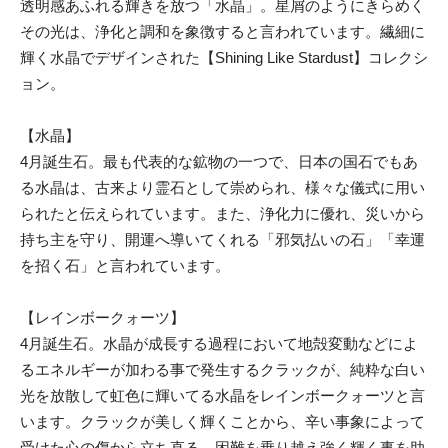
透明感あふれる輝きを放つ「水晶」。星屑のようにきらめく
その光は、浄化と調和を象徴すると言われています。繊細に
輝く水晶でデザインされた【Shining Like Stardust】コレクシ
ョン。
【水晶】
4月誕生石。最も代表的な鉱物の一つで、日本の国石でもあ
る水晶は、古来より霊石として崇められ、様々な儀式に用い
られたと伝えられています。また、浄化力に優れ、災いから
持ち主を守り、開運へ導いてくれる「邪気払いの石」「幸運
を招く石」と言われています。
【レインボークォーツ】
4月誕生石。水晶が成長する過程において地殻変動などによ
るエネルギーが加わる事で発生するクラックが、純粋な白い
光を放散して虹色に輝いてる水晶をレインボークォーツと言
います。クラックが美しく輝くことから、辛い事象によって
受けた心の傷から立ち直る、困難を乗り越え強く輝く事を助