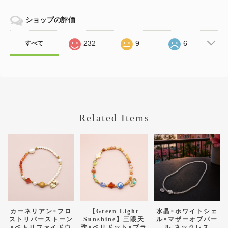
ショップの評価
232
9
6
すべて
Related Items
カーネリアン×フロ
【Green Light
水晶×ホワイトシェ
ストリバーストーン
Sunshine】三眼天
ル×マザーオブパー
×ペトリファイドウ
珠×ペリドット×ブラ
ル ネックレス