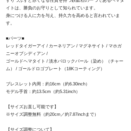
すりつぶすと赤くなる性質を持つ鉄鉱石の一つであるヘマタ
イトは、勝負のお守りとして知られています。
身につける人に力を与え、持久力を高めると言われていま
す。
■パーツ■
レッドタイガーアイ / カーネリアン / マグネサイト / マホガ
ニーオブシディアン /
ゴールドヘマタイト / 淡水バロックパール（染め）（チャー
ム） / ゴールドロゴプレート（18Kコーティング）
ブレスレット内周：約16cm（約6.30inch）
モデル手首：約13.5cm（約5.31inch）
【サイズお直し可能です】
※サイズ調整無料（約20cm／約7.87inchまで）
【サイズ調整について】