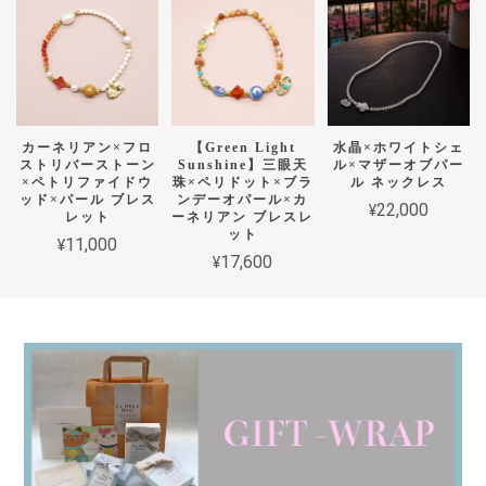
カーネリアン×フロ
【Green Light
水晶×ホワイトシェ
ストリバーストーン
Sunshine】三眼天
ル×マザーオブパー
×ペトリファイドウ
珠×ペリドット×ブラ
ル ネックレス
ッド×パール ブレス
ンデーオパール×カ
¥22,000
レット
ーネリアン ブレスレ
ット
¥11,000
¥17,600