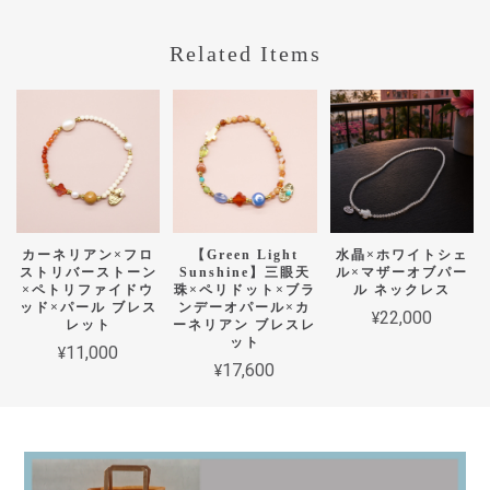
Related Items
カーネリアン×フロ
【Green Light
水晶×ホワイトシェ
ストリバーストーン
Sunshine】三眼天
ル×マザーオブパー
×ペトリファイドウ
珠×ペリドット×ブラ
ル ネックレス
ッド×パール ブレス
ンデーオパール×カ
¥22,000
レット
ーネリアン ブレスレ
ット
¥11,000
¥17,600