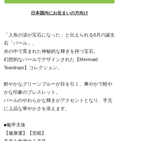
日本国内にお住まいの方向け
「人魚の涙が宝石になった」と伝えられる6月の誕生
石「パール」。
水の中で育まれた神秘的な輝きを持つ宝石。
幻想的なパールでデザインされた【Mermaid
Teardrops】コレクション。
鮮やかなグリーンブルーが目を引く、爽やかで軽や
かな印象のブレスレット。
パールのやわらかな輝きがアクセントとなり、手元
に上品な華やかさを添えます。
■亀甲天珠
【健康運】【安眠】