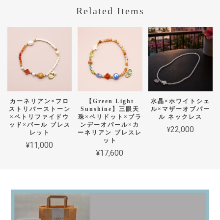
Related Items
カーネリアン×フロ
【Green Light
水晶×ホワイトシェ
ストリバーストーン
Sunshine】三眼天
ル×マザーオブパー
×ペトリファイドウ
珠×ペリドット×ブラ
ル ネックレス
ッド×パール ブレス
ンデーオパール×カ
¥22,000
レット
ーネリアン ブレスレ
ット
¥11,000
¥17,600