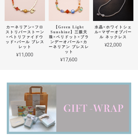
カーネリアン×フロ
【Green Light
水晶×ホワイトシェ
ストリバーストーン
Sunshine】三眼天
ル×マザーオブパー
×ペトリファイドウ
珠×ペリドット×ブラ
ル ネックレス
ッド×パール ブレス
ンデーオパール×カ
¥22,000
レット
ーネリアン ブレスレ
ット
¥11,000
¥17,600