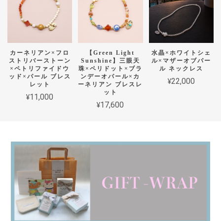
カーネリアン×フロ
【Green Light
水晶×ホワイトシェ
ストリバーストーン
Sunshine】三眼天
ル×マザーオブパー
×ペトリファイドウ
珠×ペリドット×ブラ
ル ネックレス
ッド×パール ブレス
ンデーオパール×カ
¥22,000
レット
ーネリアン ブレスレ
ット
¥11,000
¥17,600