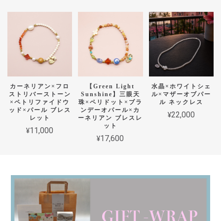
カーネリアン×フロ
【Green Light
水晶×ホワイトシェ
ストリバーストーン
Sunshine】三眼天
ル×マザーオブパー
×ペトリファイドウ
珠×ペリドット×ブラ
ル ネックレス
ッド×パール ブレス
ンデーオパール×カ
¥22,000
レット
ーネリアン ブレスレ
ット
¥11,000
¥17,600