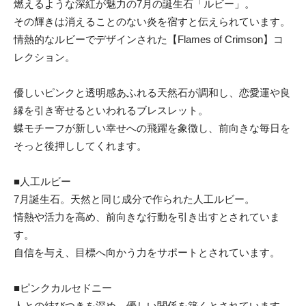
燃えるような深紅が魅力の7月の誕生石「ルビー」。
その輝きは消えることのない炎を宿すと伝えられています。
情熱的なルビーでデザインされた【Flames of Crimson】コ
レクション。
優しいピンクと透明感あふれる天然石が調和し、恋愛運や良
縁を引き寄せるといわれるブレスレット。
蝶モチーフが新しい幸せへの飛躍を象徴し、前向きな毎日を
そっと後押ししてくれます。
■人工ルビー
7月誕生石。天然と同じ成分で作られた人工ルビー。
情熱や活力を高め、前向きな行動を引き出すとされていま
す。
自信を与え、目標へ向かう力をサポートとされています。
■ピンクカルセドニー
人との結びつきを深め、優しい関係を築くとされています。