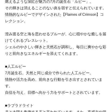
燃えるような深紅が魅力の7月の誕生石「ルビー」。
その輝きは消えることのない炎を宿すと伝えられています。
情熱的なルビーでデザインされた【Flames of Crimson】コ
レクション。
澄み渡る空と海を思わせるブルーが、心に穏やかな癒しを届
けてくれるブレスレット。
シェルのやさしい輝きと天然石が調和し、毎日に爽やかな彩
りと前向きなエネルギーを添えてくれます。
■人工ルビー
7月誕生石。天然と同じ成分で作られた人工ルビー。
情熱や活力を高め、前向きな行動を引き出すとされていま
す。
自信を与え、目標へ向かう力をサポートとされています。
■ラブラドライト
月と太陽を象徴する石と言われています。また、直感力や洞