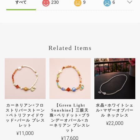
230
9
6
すべて
Related Items
カーネリアン×フロ
【Green Light
水晶×ホワイトシェ
ストリバーストーン
Sunshine】三眼天
ル×マザーオブパー
×ペトリファイドウ
珠×ペリドット×ブラ
ル ネックレス
ッド×パール ブレス
ンデーオパール×カ
¥22,000
レット
ーネリアン ブレスレ
ット
¥11,000
¥17,600