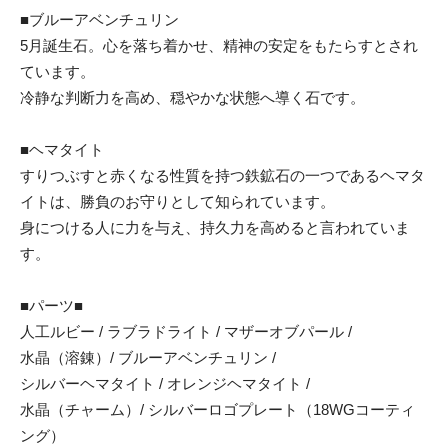
■ブルーアベンチュリン
5月誕生石。心を落ち着かせ、精神の安定をもたらすとされ
ています。
冷静な判断力を高め、穏やかな状態へ導く石です。
■ヘマタイト
すりつぶすと赤くなる性質を持つ鉄鉱石の一つであるヘマタ
イトは、勝負のお守りとして知られています。
身につける人に力を与え、持久力を高めると言われていま
す。
■パーツ■
人工ルビー / ラブラドライト / マザーオブパール /
水晶（溶錬）/ ブルーアベンチュリン /
シルバーヘマタイト / オレンジヘマタイト /
水晶（チャーム）/ シルバーロゴプレート（18WGコーティ
ング）