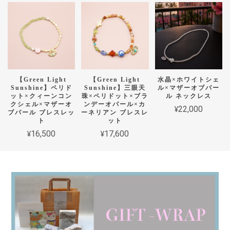
【Green Light
【Green Light
水晶×ホワイトシェ
Sunshine】ペリド
Sunshine】三眼天
ル×マザーオブパー
ット×クィーンコン
珠×ペリドット×ブラ
ル ネックレス
クシェル×マザーオ
ンデーオパール×カ
¥22,000
ブパール ブレスレッ
ーネリアン ブレスレ
ト
ット
¥16,500
¥17,600