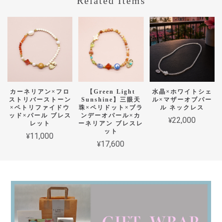
Related Items
カーネリアン×フロ
【Green Light
水晶×ホワイトシェ
ストリバーストーン
Sunshine】三眼天
ル×マザーオブパー
×ペトリファイドウ
珠×ペリドット×ブラ
ル ネックレス
ッド×パール ブレス
ンデーオパール×カ
¥22,000
レット
ーネリアン ブレスレ
ット
¥11,000
¥17,600