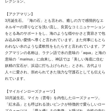
レクション。
【アクアマリン】
3月誕生石。「海の石」とも言われ、癒しの力で感情的なエ
ネルギーの滞りなどを洗い流し、良質なコミニュケーション
をとる為のサポートをし、海のような穏やかさと寛容さで包
み込み深い愛情へ導くと言われています。また何事にもとら
われない水のような柔軟性をもたらすと言われています。ア
クアマリンの名称は、ラテン語で水の意味の「aqua」と海の
意味の「marinus」に由来し、神話では「美しい海底に住む
妖精の宝石が、浜辺に打ち上げられた」とされ、古代より
人々に愛され、崇められてきた強力な守護石としても伝えら
れています。
【マイカインローズクォーツ】
10月誕生石。マイカ（雲母）を内包したローズクォーツ。
「紅水晶」とも呼ばれる淡いピンクが特徴的で愛らしいロー
ズクォーツは、「愛と優しさの象徴」と呼ばれ、女性の内な