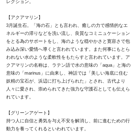
レクション。
【アクアマリン】
3月誕生石。「海の石」とも言われ、癒しの力で感情的なエ
ネルギーの滞りなどを洗い流し、良質なコミニュケーション
をとる為のサポートをし、海のような穏やかさと寛容さで包
み込み深い愛情へ導くと言われています。また何事にもとら
われない水のような柔軟性をもたらすと言われています。ア
クアマリンの名称は、ラテン語で水の意味の「aqua」と海の
意味の「marinus」に由来し、神話では「美しい海底に住む
妖精の宝石が、浜辺に打ち上げられた」とされ、古代より
人々に愛され、崇められてきた強力な守護石としても伝えら
れています。
【グリーンアゲート】
持つ人に自信と勇気を与え不安を解消し、前に進むための行
動力を養ってくれるといわれています。