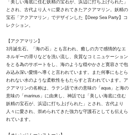
「美しい海底に住む妖精の宝石が、浜辺に打ち上げられた」
とされ、古代より人々に愛されてきたアクアマリン。妖精の
宝石「アクアマリン」でデザインした【Deep Sea Party】コ
レクション。
【アクアマリン】
3月誕生石。「海の石」とも言われ、癒しの力で感情的なエ
ネルギーの滞りなどを洗い流し、良質なコミニュケーション
をとる為のサポートをし、海のような穏やかさと寛容さで包
み込み深い愛情へ導くと言われています。また何事にもとら
われない水のような柔軟性をもたらすと言われています。ア
クアマリンの名称は、ラテン語で水の意味の「aqua」と海の
意味の「marinus」に由来し、神話では「美しい海底に住む
妖精の宝石が、浜辺に打ち上げられた」とされ、古代より
人々に愛され、崇められてきた強力な守護石としても伝えら
れています。
【オレンジムーンストーン】