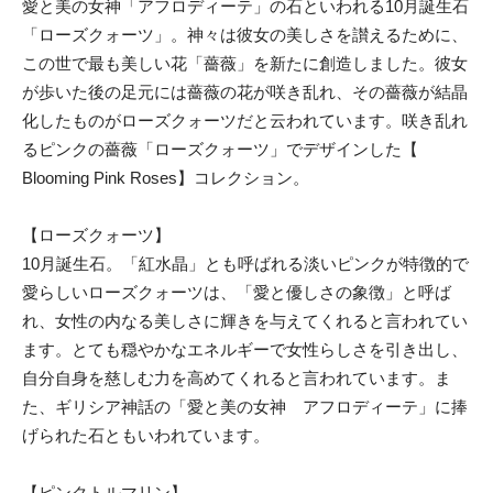
愛と美の女神「アフロディーテ」の石といわれる10月誕生石
「ローズクォーツ」。神々は彼女の美しさを讃えるために、
この世で最も美しい花「薔薇」を新たに創造しました。彼女
が歩いた後の足元には薔薇の花が咲き乱れ、その薔薇が結晶
化したものがローズクォーツだと云われています。咲き乱れ
るピンクの薔薇「ローズクォーツ」でデザインした【
Blooming Pink Roses】コレクション。
【ローズクォーツ】
10月誕生石。「紅水晶」とも呼ばれる淡いピンクが特徴的で
愛らしいローズクォーツは、「愛と優しさの象徴」と呼ば
れ、女性の内なる美しさに輝きを与えてくれると言われてい
ます。とても穏やかなエネルギーで女性らしさを引き出し、
自分自身を慈しむ力を高めてくれると言われています。ま
た、ギリシア神話の「愛と美の女神 アフロディーテ」に捧
げられた石ともいわれています。
【ピンクトルマリン】