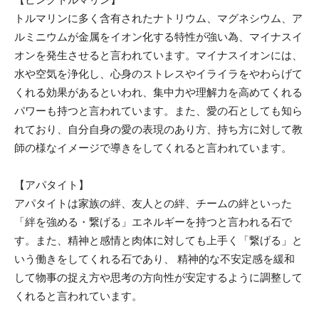
トルマリンに多く含有されたナトリウム、マグネシウム、ア
ルミニウムが金属をイオン化する特性が強い為、マイナスイ
オンを発生させると言われています。マイナスイオンには、
水や空気を浄化し、心身のストレスやイライラをやわらげて
くれる効果があるといわれ、集中力や理解力を高めてくれる
パワーも持つと言われています。また、愛の石としても知ら
れており、自分自身の愛の表現のあり方、持ち方に対して教
師の様なイメージで導きをしてくれると言われています。
【アパタイト】
アパタイトは家族の絆、友人との絆、チームの絆といった
「絆を強める・繋げる」エネルギーを持つと言われる石で
す。また、精神と感情と肉体に対しても上手く「繋げる」と
いう働きをしてくれる石であり、 精神的な不安定感を緩和
して物事の捉え方や思考の方向性が安定するように調整して
くれると言われています。