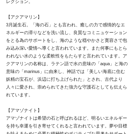
レクション。
【アクアマリン】
3月誕生石。「海の石」とも言われ、癒しの力で感情的なエ
ネルギーの滞りなどを洗い流し、良質なコミニュケーション
をとる為のサポートをし、海のような穏やかさと寛容さで包
み込み深い愛情へ導くと言われています。また何事にもとら
われない水のような柔軟性をもたらすと言われています。ア
クアマリンの名称は、ラテン語で水の意味の「aqua」と海の
意味の「marinus」に由来し、神話では「美しい海底に住む
妖精の宝石が、浜辺に打ち上げられた」とされ、古代より
人々に愛され、崇められてきた強力な守護石としても伝えら
れています。
【アマゾナイト】
アマゾナイトは希望の石と呼ばれるほど、明るいエネルギー
を持ち幸運を引き寄せてくれると言われています。夢や目標
を叶えるために必要な積極性やポジティブな思考をサポート