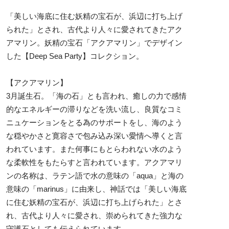
「美しい海底に住む妖精の宝石が、浜辺に打ち上げ
られた」とされ、古代より人々に愛されてきたアク
アマリン。妖精の宝石「アクアマリン」でデザイン
した【Deep Sea Party】コレクション。
【アクアマリン】
3月誕生石。「海の石」とも言われ、癒しの力で感情
的なエネルギーの滞りなどを洗い流し、良質なコミ
ニュケーションをとる為のサポートをし、海のよう
な穏やかさと寛容さで包み込み深い愛情へ導くと言
われています。また何事にもとらわれない水のよう
な柔軟性をもたらすと言われています。アクアマリ
ンの名称は、ラテン語で水の意味の「aqua」と海の
意味の「marinus」に由来し、神話では「美しい海底
に住む妖精の宝石が、浜辺に打ち上げられた」とさ
れ、古代より人々に愛され、崇められてきた強力な
守護石としても伝えられています。