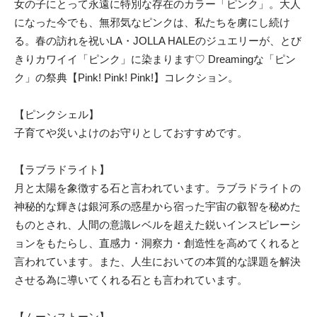
女の子にとって永遠に特別な存在のカラー「ピンク」。大人
になった今でも、無邪気なピンクは、私たちを虜にし続け
る。春の訪れを祝いLA・JOLLA HALEのジュエリーが、とび
きりカワイイ「ピンク」に染まります♡ Dreamingな「ピン
ク」の祭典【Pink! Pink! Pink!】コレクション。
【ピンクシェル】
子育てや災いよけのお守りとしておすすめです。
【ラブラドライト】
月と太陽を象徴する石と言われています。ラブラドライトの
神秘的な輝きは銀河系の惑星から宿った宇宙の叡智を秘めた
ものとされ、人間の意識レベルを超えた鋭いインスピレーシ
ョンをもたらし、直感力・洞察力・創造性を高めてくれると
言われています。また、人生においての本質的な課題を解決
させる為に導いてくれる石とも言われています。
【ムーンストーン】