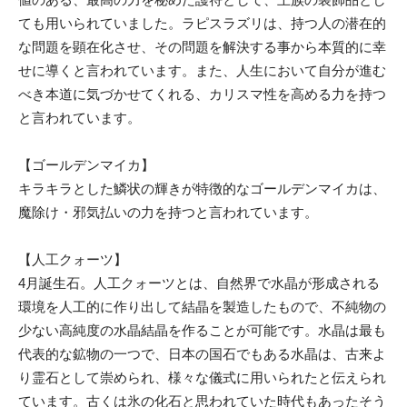
ても用いられていました。ラピスラズリは、持つ人の潜在的
な問題を顕在化させ、その問題を解決する事から本質的に幸
せに導くと言われています。また、人生において自分が進む
べき本道に気づかせてくれる、カリスマ性を高める力を持つ
と言われています。
【ゴールデンマイカ】
キラキラとした鱗状の輝きが特徴的なゴールデンマイカは、
魔除け・邪気払いの力を持つと言われています。
【人工クォーツ】
4月誕生石。人工クォーツとは、自然界で水晶が形成される
環境を人工的に作り出して結晶を製造したもので、不純物の
少ない高純度の水晶結晶を作ることが可能です。水晶は最も
代表的な鉱物の一つで、日本の国石でもある水晶は、古来よ
り霊石として崇められ、様々な儀式に用いられたと伝えられ
ています。古くは氷の化石と思われていた時代もあったそう