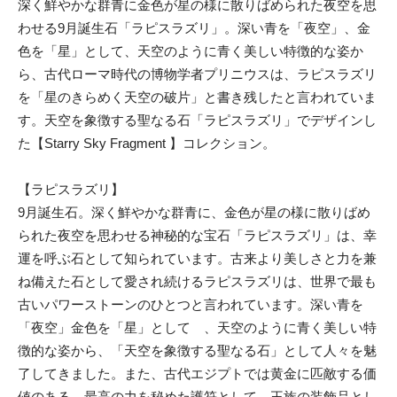
深く鮮やかな群青に金色が星の様に散りばめられた夜空を思
わせる9月誕生石「ラピスラズリ」。深い青を「夜空」、金
色を「星」として、天空のように青く美しい特徴的な姿か
ら、古代ローマ時代の博物学者プリニウスは、ラピスラズリ
を「星のきらめく天空の破片」と書き残したと言われていま
す。天空を象徴する聖なる石「ラピスラズリ」でデザインし
た【Starry Sky Fragment 】コレクション。
【ラピスラズリ】
9月誕生石。深く鮮やかな群青に、金色が星の様に散りばめ
られた夜空を思わせる神秘的な宝石「ラピスラズリ」は、幸
運を呼ぶ石として知られています。古来より美しさと力を兼
ね備えた石として愛され続けるラピスラズリは、世界で最も
古いパワーストーンのひとつと言われています。深い青を
「夜空」金色を「星」として 、天空のように青く美しい特
徴的な姿から、「天空を象徴する聖なる石」として人々を魅
了してきました。また、古代エジプトでは黄金に匹敵する価
値のある、最高の力を秘めた護符として、王族の装飾品とし