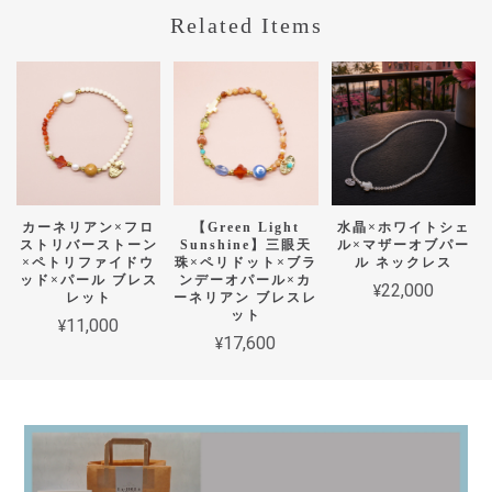
Related Items
カーネリアン×フロ
【Green Light
水晶×ホワイトシェ
ストリバーストーン
Sunshine】三眼天
ル×マザーオブパー
×ペトリファイドウ
珠×ペリドット×ブラ
ル ネックレス
ッド×パール ブレス
ンデーオパール×カ
¥22,000
レット
ーネリアン ブレスレ
ット
¥11,000
¥17,600