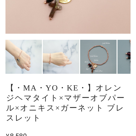
【・MA・YO・KE・】オレン
ジヘマタイト×マザーオブパー
ル×オニキス×ガーネット ブレ
スレット
¥8,580