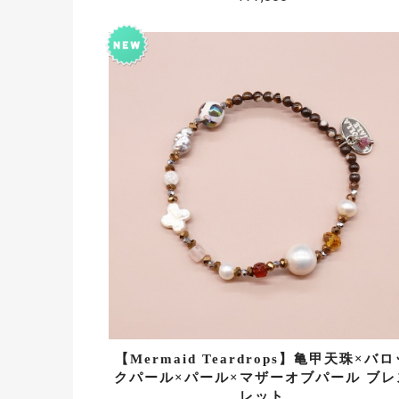
【Mermaid Teardrops】亀甲天珠×バロ
クパール×パール×マザーオブパール ブレ
レット