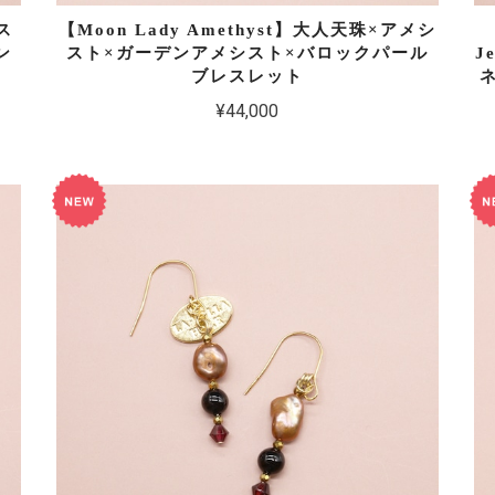
ス
【Moon Lady Amethyst】大人天珠×アメシ
ン
スト×ガーデンアメシスト×バロックパール
J
ブレスレット
¥44,000